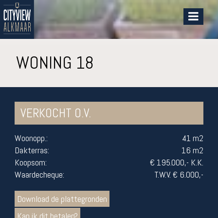
WONING 18
VERKOCHT O.V.
Woonopp.:
41 m2
Dakterras:
16 m2
Koopsom:
€ 195.000
,- K.K.
Waardecheque:
T.W.V. € 6
.000,-
Download de plattegronden
Kan ik dit betalen?